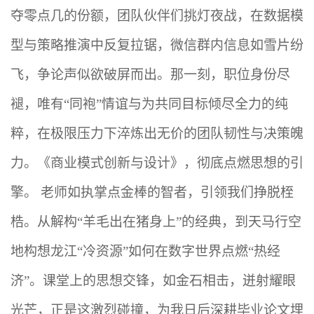
夺零点几的份额，团队伙伴们挑灯夜战，在数据模
型与策略推演中反复拉锯，微信群内信息如雪片纷
飞，争论声似欲破屏而出。那一刻，职位身份尽
褪，唯有“同袍”情谊与为共同目标倾尽全力的纯
粹，在极限压力下淬炼出无价的团队韧性与决策魄
力。《商业模式创新与设计》，彻底点燃思想的引
擎。 老师如执掌点金棒的智者，引领我们挣脱桎
梏。从解构“羊毛出在猪身上”的经典，到天马行空
地构想龙江“冷资源”如何在数字世界点燃“热经
济”。课堂上的思想交锋，如金石相击，迸射耀眼
光芒，正是这激烈碰撞，为我日后深耕毕业论文埋