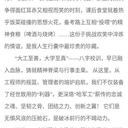
争得面红耳赤又相视而笑的时刻，课后食堂就着热
乎饭菜碰撞的思想火花，备考路上互相“投喂”的精
神食粮（啤酒
与
烧烤）
……这份于挑战欢笑中淬炼
的情谊，是我人生行囊中最珍贵的珍藏。
“大工至善，大学至真”——八字校训，早已融
入血脉，铸就精神脊梁与行事圭臬。 从这里，从
工程师的摇篮、管理者的熔炉启航，我们不仅装备
了经世致用的“利器”，更深烙“哈军工”薪传的忠诚
之魂、坚韧之骨、团结之力、创新之翼！ 它们是
无惧风浪的压舱石，是破冰前行的不竭动力。