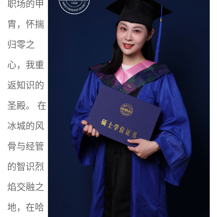
职场的甲
胄，怀揣
归零之
心，我重
返知识的
圣殿。
在
冰城的风
骨与经管
的智识烈
焰交融之
地，在哈