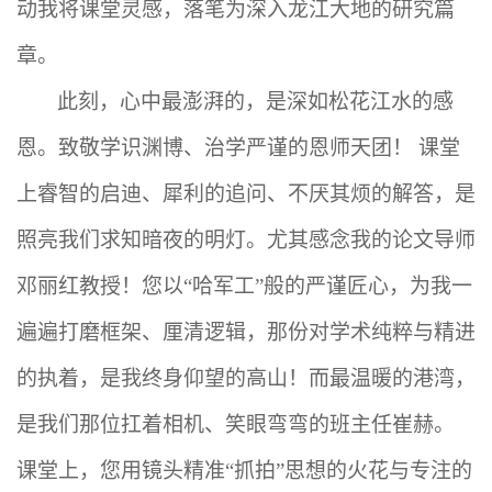
动我将课堂灵感，落笔为深入龙江大地的研究篇
章。
此刻，心中最澎湃的，是深如松花江水的感
恩。致敬学识渊博、治学严谨的恩师天团！
课堂
上睿智的启迪、犀利的追问、不厌其烦的解答，是
照亮我们求知暗夜的明灯。尤其感念我的论文导师
邓丽红教授！您以“哈军工”般的严谨匠心，为我一
遍遍打磨框架、厘清逻辑，那份对学术纯粹与精进
的执着，是我终身仰望的高山
！
而最温暖的港湾，
是我们那位扛着相机、笑眼弯弯的班主任崔赫
。
课堂上，您用镜头精准“抓拍”思想的火花与专注的