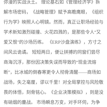
弥漫的实战沃土。 理论基石如《管理经济学》拆
解市场密码，《战略管理》赋予高瞻鹰眼，《组织
行为学》映照人心明镜。然而，真正让职场经验与
学术新知激烈碰撞、火花四溅的，是那些令人“又
爱又恨”的沙场历练。 《ERP沙盘演练》，方寸之
间风云诡谲。 短短两日，便让拼搏的同窗们尝尽
商海沉浮，那份因决策失误而导致的“现金流熔
断”，比冰城的倒春寒更令人彻骨清醒——商场如
战场，失之毫厘，谬以千里！对全局掌控与风险敬
畏的体悟，刻骨铭心。《企业决策模拟》，则是没
有硝烟的鏖战。 市场瞬息万变，对手环伺，为争