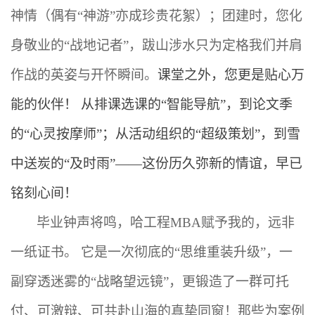
神情（偶有“神游”亦成珍贵花絮）；团建时，您化
身敬
业的
“战地记者”，跋山涉水只为定格我们并肩
作战的英姿与开怀瞬间。
课堂之外，您更是贴心万
能的伙伴！
从排课选课的“智能导航”，到论文季
的“心灵按摩师”；从活动组织的“超级策划”，到雪
中送炭的“及时雨”——这份历久弥新的情谊，早已
铭刻心间！
毕业钟声将鸣，哈工程
MBA赋予我的，远非
一纸证书。 它是一次彻底的“思维重装升级”，一
副穿透迷雾的“战略望远镜”，更锻造了一群可托
付、可激辩、可共赴山海的真挚同窗！那些为案例