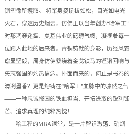
铜塑像所攫取。 将军身姿挺拔如松，目光如电光
火石，穿透历史烟云，仿佛正以当年创办“哈军工”
时那洞穿迷雾、奠基伟业的磅礴气概，凝视着每一
位踏入此地的后来者。青铜铸就的身影，历经风霜
愈显坚毅，周身仿佛萦绕着金戈铁马的铿锵回响与
矢志强国的灼热信念。扑面而来的，何止是书卷的
清冽墨香？更是熔铸在“哈军工”血脉中的凛然之气
——一种忠诚报国的铁血担当、开拓进取的锐利锋
芒、追求真理的纯粹热忱！
哈工程的
MBA课堂，是一片智识激荡、硝烟