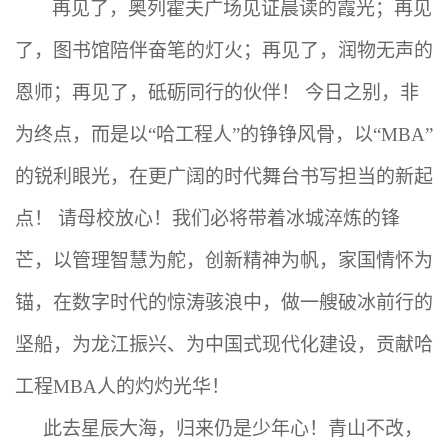
再见了，奥列霍夫广场见证晨读的霞光；再见
了，图书馆陪伴奋笔的灯火；再见了，润物无声的
恩师；再见了，砥砺同行的伙伴！
今日之别，非
为终点，而是以“哈工程人”的铮铮风骨，以“MBA”
的锐利眼光，在更广阔的时代舞台书写担当的新起
点！ 请母校放心！我们必将带着冰城淬炼的锋
芒，以管理智慧为舵，创新精神为帆，家国情怀为
锚，在数字时代的惊涛骇浪中，做一艘破冰前行的
坚船，为龙江振兴、为中国式现代化建设，贡献哈
工程MBA人的灼灼光华！
此去星辰大海，归来仍是少年心！青山不改，