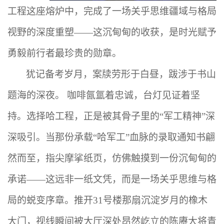
工程这座熔炉中，完成了一场关乎思维疆域与格局
视野的深度重塑——这沉甸甸的收获，是时光赋予
勇毅前行者最珍贵的勋章。
犹记备考岁月，案牍劳形于白昼，跋涉于书山
题海的深夜。
咖啡氤氲着忠诚，台灯见证着坚
持。选择哈工程，正是被其骨子里的“军工
精神
”深
深吸引。当那份承载“哈军工”血脉的录取通知书翩
然而至，指尖摩挲纸页，仿佛触摸到一份沉甸甸的
承诺——这远非一纸文凭，而是一场关乎思维与格
局的蜕变序章。推开31号楼那扇沉淀岁月的橡木
大门，视线瞬间被大厅深处昂然屹立的陈赓大将青