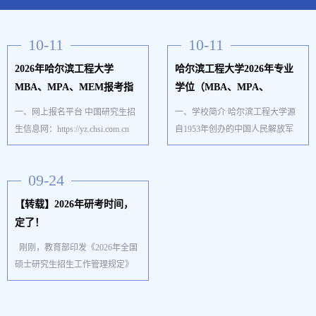
10-11
10-11
2026年哈尔滨工程大学
哈尔滨工程大学2026年专业
MBA、MPA、MEM报考指
学位（MBA、MPA、
南
MEM） 研究生招生简章
一、网上报名平台 中国研究生招
一、学校简介 哈尔滨工程大学源
生信息网：https://yz.chsi.com.cn
自1953年创办的中国人民解放军
二、网上报名时间 全国硕士研究
军事工程学院（哈军工），1959
生招生考试报名包括网上报名和
年被中共中央确定为全国重点大
09-24
网上确认两个阶段。其中，网上
学。1966年退出军队序列更名为
报名时间为20…
哈尔滨工程学院。1…
【转载】2026年研考时间，
定了！
刚刚，教育部印发《2026年全国
硕士研究生招生工作管理规定》
（以下简称《规定》）。《规
定》明确，2026年全国硕士研究
生招生初试时间为2025年12月20