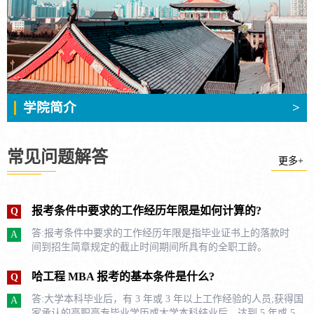
学院简介
>
常见问题解答
更多+
报考条件中要求的工作经历年限是如何计算的?
Q
答:报考条件中要求的工作经历年限是指毕业证书上的落款时
A
间到招生简章规定的截止时间期间所具有的全职工龄。
哈工程 MBA 报考的基本条件是什么?
Q
答:大学本科毕业后，有 3 年或 3 年以上工作经验的人员;获得国
A
家承认的高职高专毕业学历或大学本科结业后，达到 5 年或 5