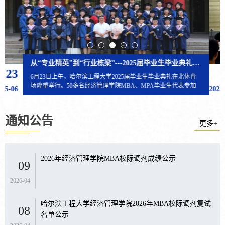
师心引航 学路笃行——24级MBA班开展论文写作指导分享会，赋能…
22
为切实提升学生毕业论文质量与效率，保障毕业环节顺利推
进，6月21日，2024级MBA班级班主任崔赫老师策划并主持了一
2025-06
2
场主题鲜明…
通知公告
更多+
2026年经济管理学院MBA校际调剂成绩公示
09
2026-04
哈尔滨工程大学经济管理学院2026年MBA校际调剂复试
08
名单公示